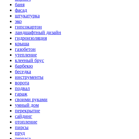
баня
фасад
штукатурка
эко
гипсокартон
ландшафтный дизайн
гидроизоляция
крыша
газобетон
утепление
клееный брус
барбекю
беседка
инструменты
ворота
подвал
гараж
своими руками
умный дом
перекрытие
сайдинг
отопление
пирсы
пруд
терраса