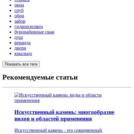
окна
сруб
обои
забор
гидроизоляци
буронабивные сваи
душ
веранда
двери
крыльцо
Показать все теги
Рекомендуемые статьи
Искусственный камень: многообразие
видов и областей применения
Искусственный камень - это современный